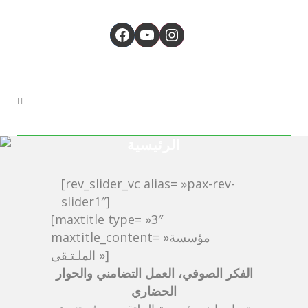
Facebook
YouTube
Instagram
الرئيسية
[rev_slider_vc alias= »pax-rev-
slider1″]
[maxtitle type= »3″
maxtitle_content= »مؤسسة
الملـتـقى »]
الفكر الصوفي، العمل التضامني والحوار
الحضاري