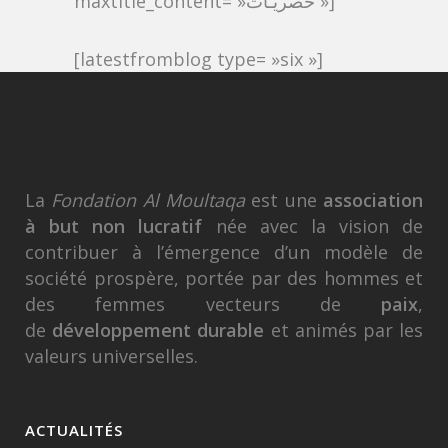
maxtitle_content= »حصريـات »]
[latestfromblog type= »six »]
La
Fondation Al Moultaqa
est une
association
à but non lucratif
née avec la vision de
contribuer à l’émergence d’un modèle de
société prospère, portée par des hommes et
des femmes vecteurs de
paix
,
de
développement durable
et animés par les
valeurs universelles.
ACTUALITÉS